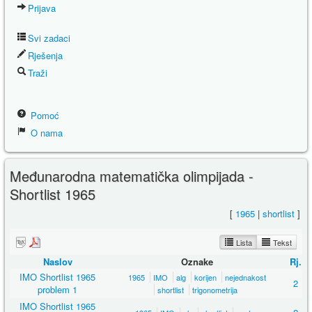
Prijava
Svi zadaci
Rješenja
Traži
Pomoć
O nama
Međunarodna matematička olimpijada -
Shortlist 1965
[
1965
|
shortlist
]
Lista
Tekst
Naslov
Oznake
Rj.
IMO Shortlist 1965
1965
IMO
alg
korijen
nejednakost
2
problem 1
shortlist
trigonometrija
IMO Shortlist 1965