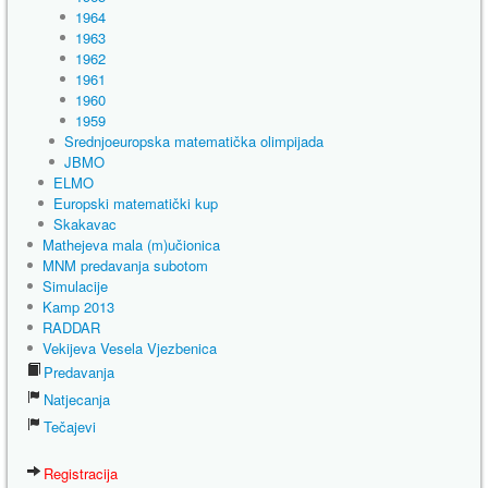
1964
1963
1962
1961
1960
1959
Srednjoeuropska matematička olimpijada
JBMO
ELMO
Europski matematički kup
Skakavac
Mathejeva mala (m)učionica
MNM predavanja subotom
Simulacije
Kamp 2013
RADDAR
Vekijeva Vesela Vjezbenica
Predavanja
Natjecanja
Tečajevi
Registracija