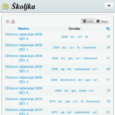
Školjka
Lista
Tekst
Naslov
Oznake
Rj.
Državno natjecanje 2008
15
2008
drz
ss1
tb
SŠ1 5
Državno natjecanje 2009
19
2009
drz
ss1
tb
znamenke
SŠ1 1
Državno natjecanje 2009
11
2009
drz
geo
ss1
četverokut
SŠ1 2
Državno natjecanje 2009
20
2009
alg
drz
nejednakost
ss1
SŠ1 3
Državno natjecanje 2009
11
2009
deveterokut
drz
geo
ss1
SŠ1 4
Državno natjecanje 2009
15
2009
drz
igra
komb
ss1
SŠ1 5
Državno natjecanje 2010
15
2010
drz
geo
ss1
tb
šesterokut
SŠ1 1
Državno natjecanje 2010
21
2010
alg
drz
nejednakost
ss1
SŠ1 2