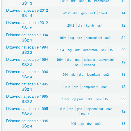
12
2012
drz
ss1
tb
znamenke
SŠ1 3
Državno natjecanje 2012
14
2012
drz
geo
ss1
trokut
SŠ1 4
Državno natjecanje 2012
12
2012
drz
komb
ss1
SŠ1 5
Državno natjecanje 1994
24
1994
alg
drz
kompleksni
ss2
SŠ2 1
Državno natjecanje 1994
20
1994
alg
drz
kvadratna
ss2
tb
SŠ2 2
Državno natjecanje 1994
1994
drz
geo
opisana
pravokutni
19
SŠ2 3
ss2
upisana
Državno natjecanje 1994
18
1994
alg
drz
logaritam
ss2
SŠ2 4
Državno natjecanje 1995
13
1995
drz
kompleksni
ss2
SŠ2 1
Državno natjecanje 1995
22
1995
djeljivost
drz
ss2
tb
SŠ2 2
Državno natjecanje 1995
1995
drz
geo
nejednakost
ss2
12
SŠ2 3
trokut
Državno natjecanje 1995
13
1995
alg
drz
ss2
SŠ2 4