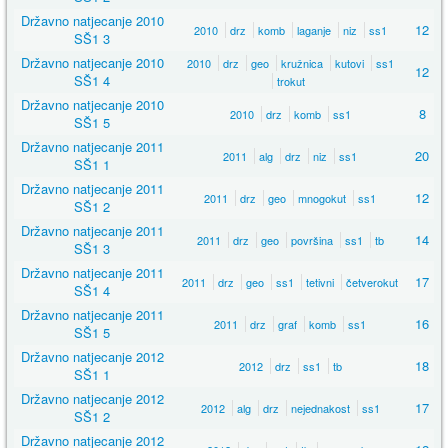
Državno natjecanje 2010
12
2010
drz
komb
laganje
niz
ss1
SŠ1 3
Državno natjecanje 2010
2010
drz
geo
kružnica
kutovi
ss1
12
SŠ1 4
trokut
Državno natjecanje 2010
8
2010
drz
komb
ss1
SŠ1 5
Državno natjecanje 2011
20
2011
alg
drz
niz
ss1
SŠ1 1
Državno natjecanje 2011
12
2011
drz
geo
mnogokut
ss1
SŠ1 2
Državno natjecanje 2011
14
2011
drz
geo
površina
ss1
tb
SŠ1 3
Državno natjecanje 2011
17
2011
drz
geo
ss1
tetivni
četverokut
SŠ1 4
Državno natjecanje 2011
16
2011
drz
graf
komb
ss1
SŠ1 5
Državno natjecanje 2012
18
2012
drz
ss1
tb
SŠ1 1
Državno natjecanje 2012
17
2012
alg
drz
nejednakost
ss1
SŠ1 2
Državno natjecanje 2012