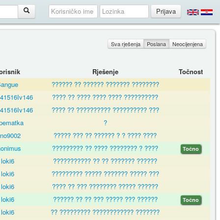
Sva rješenja
Poslana
Neocijenjena
orisnik
Rješenje
Točnost
Sangue
?????? ?? ?????? ??????? ????????
41516Iv146
???? ?? ???? ???? ???? ??????????
41516Iv146
???? ?? ?????????? ?????????? ???
upematka
?
ino9002
????? ??? ?? ?????? ? ? ???? ????
nonimus
????????? ?? ???? ???????? ? ????
Točno
loki6
??????????? ?? ?? ??????? ??????
loki6
????????? ????? ??????? ????? ???
loki6
???? ?? ??? ???????? ????? ??????
loki6
?????? ?? ?? ??? ????? ??? ??????
Točno
loki6
?? ????????? ???????????? ???????