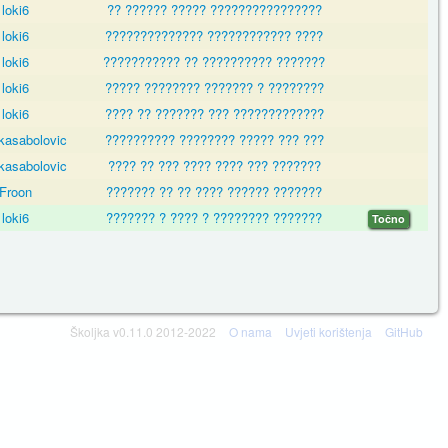
loki6
?? ?????? ????? ????????????????
loki6
?????????????? ???????????? ????
loki6
??????????? ?? ?????????? ???????
loki6
????? ???????? ??????? ? ????????
loki6
???? ?? ??????? ??? ?????????????
kasabolovic
?????????? ???????? ????? ??? ???
kasabolovic
???? ?? ??? ???? ???? ??? ???????
Froon
??????? ?? ?? ???? ?????? ???????
loki6
??????? ? ???? ? ???????? ???????
Točno
Školjka v0.11.0 2012-2022
O nama
Uvjeti korištenja
GitHub