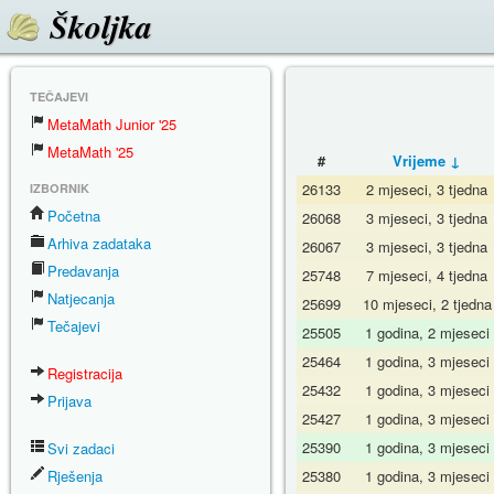
Školjka
TEČAJEVI
MetaMath Junior '25
MetaMath '25
#
Vrijeme ↓
26133
2 mjeseci, 3 tjedna
IZBORNIK
Početna
26068
3 mjeseci, 3 tjedna
Arhiva zadataka
26067
3 mjeseci, 3 tjedna
Predavanja
25748
7 mjeseci, 4 tjedna
Natjecanja
25699
10 mjeseci, 2 tjedna
Tečajevi
25505
1 godina, 2 mjeseci
25464
1 godina, 3 mjeseci
Registracija
25432
1 godina, 3 mjeseci
Prijava
25427
1 godina, 3 mjeseci
25390
1 godina, 3 mjeseci
Svi zadaci
Rješenja
25380
1 godina, 3 mjeseci